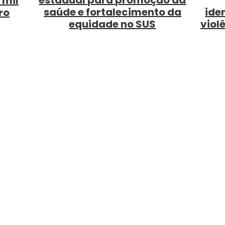
estadual para promoção da
 mil
saúde e fortalecimento da
ide
ro
equidade no SUS
viol