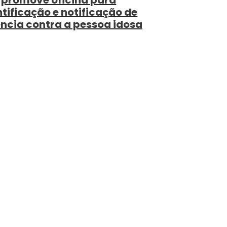
promove oficina para
ntificação e notificação de
ência contra a pessoa idosa