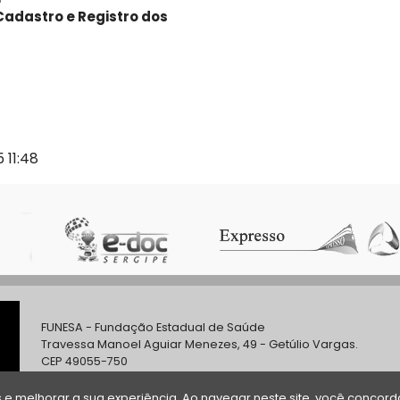
 Cadastro e Registro dos
 11:48
FUNESA - Fundação Estadual de Saúde
Travessa Manoel Aguiar Menezes, 49 - Getúlio Vargas.
CEP 49055-750
Tel.: (79) 3198-3800
e melhorar a sua experiência. Ao navegar neste site, você concor