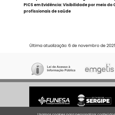
PICS em Evidência: Visibilidade por meio do
Navegação
profissionais de saúde
Última atualização: 6 de novembro de 2025
Usamos cookies para personalizar conteúdos 