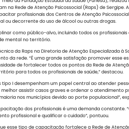
r meio da Fundação Estadual da Saúde (Funesa), realizou 
uam na Rede de Atenção Psicossocial (Raps) de Sergipe. 
pacitar profissionais dos Centros de Atenção Psicossocia
l ou decorrente do uso de álcool ou outras drogas.
linar como público-alvo, incluindo todos os profissiona
de mental no território.
écnica da Raps na Diretoria de Atenção Especializada à Sa
ento da rede. “É uma grande satisfação promover esse esp
sidade de fortalecer todos os pontos da Rede de Atençã
ritório para todos os profissionais de saúde,” destacou.
 tipo I desempenham um papel central ao atender pesso
melhor assistir casos graves e ordenar o atendimento ps
 maioria nos municípios devido ao porte populacional”, exp
apacitação dos profissionais é uma demanda constante. “
o profissional e qualificar o cuidado”, pontuou.
que esse tipo de capacitação fortalece a Rede de Atençã