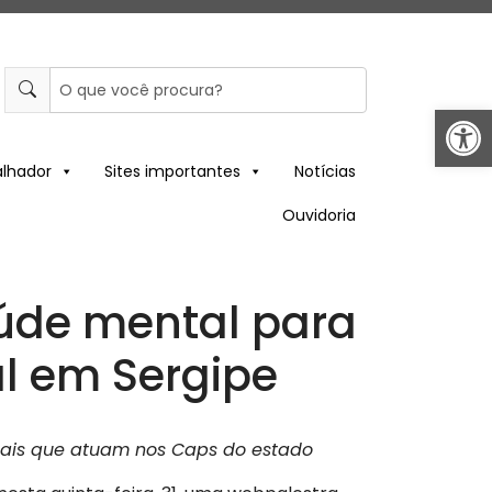
Abrir 
alhador
Sites importantes
Notícias
Ouvidoria
úde mental para
al em Sergipe
onais que atuam nos Caps do estado