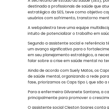
A Secretaria de Estado da Saúde (SES), po
destinada a profissionais de saúde que at
estratégico da SES, teve como objetivo ca
usuários com sofrimento, transtorno menta
A webpalestra teve uma equipe multidiscip
intuito de potencializar o trabalho em saú
Segundo a assistente social e referência t
um avanço significativo para o fortalecim
em seu planejamento estratégico, a neces
falar sobre a crise em saúde mental no ter
Ainda de acordo com Suely Matos, os Caps
de saúde mental, organizando a rede para 
fase, priorizamos os Caps tipo I, que são a
Para a enfermeira Gilvanete Santana, a c
principalmente para promover o cresciment
O assistente social Cleston Soares conta 