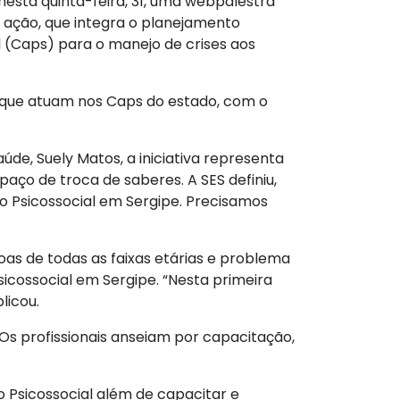
nesta quinta-feira, 31, uma webpalestra
A ação, que integra o planejamento
l (Caps) para o manejo de crises aos
is que atuam nos Caps do estado, com o
úde, Suely Matos, a iniciativa representa
aço de troca de saberes. A SES definiu,
o Psicossocial em Sergipe. Precisamos
as de todas as faixas etárias e problema
icossocial em Sergipe. “Nesta primeira
licou.
Os profissionais anseiam por capacitação,
o Psicossocial além de capacitar e