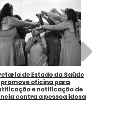
Próximo
rofissionais de
SES realiza capacitação 
lância e manejo
inspeção em sistemas 
a sífilis
abastecimento de águ