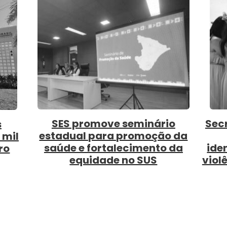
taria de Estado da Saúde
SES capacita p
promove oficina para
saúde para vigi
ificação e notificação de
clínico d
ncia contra a pessoa idosa