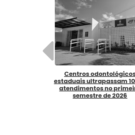
Anterior
SES promove seminário
Secre
estadual para promoção da
mil
saúde e fortalecimento da
ident
o
equidade no SUS
violê