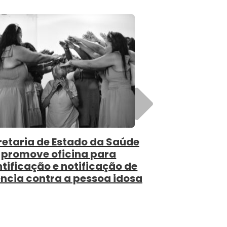
Próximo
S direciona capacitação
obre morte encefálica a
ofissionais que atuam no
cesso de doação de órgãos