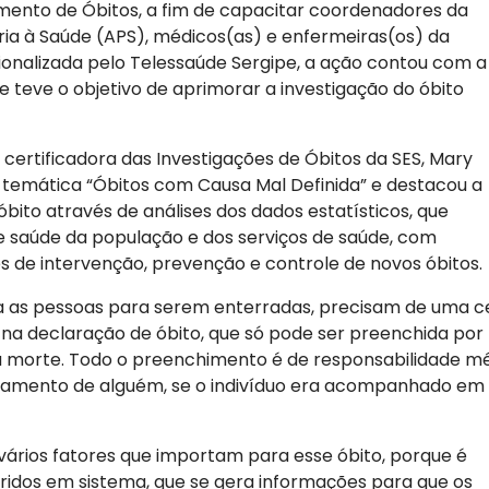
mento de Óbitos, a fim de capacitar coordenadores da
ria à Saúde (APS), médicos(as) e enfermeiras(os) da
ionalizada pelo Telessaúde Sergipe, a ação contou com a
e teve o objetivo de aprimorar a investigação do óbito
 certificadora das Investigações de Óbitos da SES, Mary
temática “Óbitos com Causa Mal Definida” e destacou a
bito através de análises dos dados estatísticos, que
e saúde da população e dos serviços de saúde, com
es de intervenção, prevenção e controle de novos óbitos.
a as pessoas para serem enterradas, precisam de uma cert
ia na declaração de óbito, que só pode ser preenchida po
a morte. Todo o preenchimento é de responsabilidade mé
nhamento de alguém, se o indivíduo era acompanhado em 
ários fatores que importam para esse óbito, porque é
idos em sistema, que se gera informações para que os