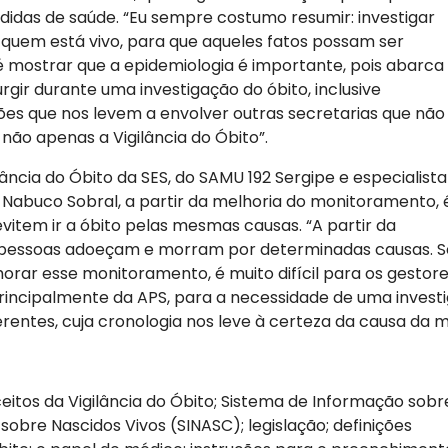
idas de saúde. “Eu sempre costumo resumir: investigar
quem está vivo, para que aqueles fatos possam ser
 é mostrar que a epidemiologia é importante, pois abarca
gir durante uma investigação do óbito, inclusive
es que nos levem a envolver outras secretarias que não
não apenas a Vigilância do Óbito”.
ância do Óbito da SES, do SAMU 192 Sergipe e especialista
Nabuco Sobral, a partir da melhoria do monitoramento, 
vitem ir a óbito pelas mesmas causas. “A partir da
ue pessoas adoeçam e morram por determinadas causas. S
horar esse monitoramento, é muito difícil para os gestore
 principalmente da APS, para a necessidade de uma invest
oerentes, cuja cronologia nos leve à certeza da causa da 
tos da Vigilância do Óbito; Sistema de Informação sobr
obre Nascidos Vivos (SINASC); legislação; definições