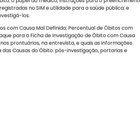
bito; o papel do médico; instruções para o preenchiment
egistradas no SIM e utilidade para a saúde pública; e
vestigá-los.
os com Causa Mal Definida; Percentual de Óbitos com
aque para a Ficha de Investigação de Óbito com Causa
s prontuários, na entrevista, e quais as informações
das Causas do Óbito: pós-investigação, portarias e