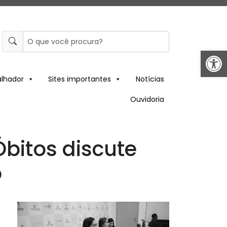
Abrir 
alhador
Sites importantes
Notícias
Ouvidoria
bitos discute
o