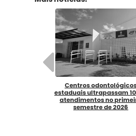
Anterior
SES capacita profissionai
saúde para vigilância e m
clínico da sífilis