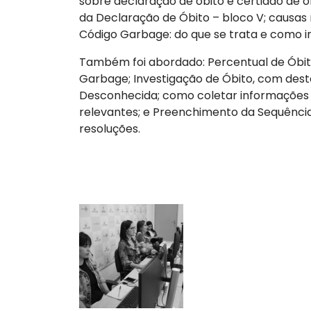
sobre declaração de óbito e certidão de ó
da Declaração de Óbito – bloco V; causas r
Código Garbage: do que se trata e como in
Também foi abordado: Percentual de Óbit
Garbage; Investigação de Óbito, com dest
Desconhecida; como coletar informações no
relevantes; e Preenchimento da Sequência 
resoluções.