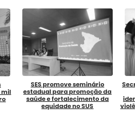
s de
SES realiza capacitação sobre
SE
anejo
inspeção em sistemas de
s
abastecimento de água
pr
pro