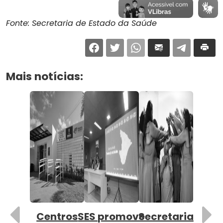
Fonte: Secretaria de Estado da Saúde
Mais notícias:
Centros
SES promove
Secretaria
SE
Anterior