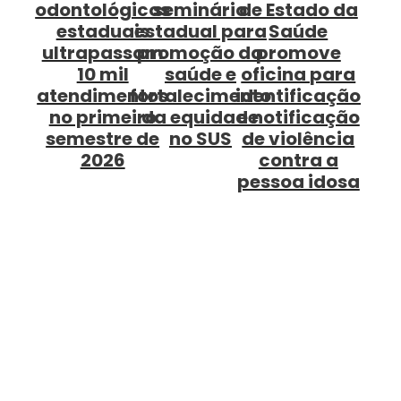
odontológicos
seminário
de Estado da
capac
estaduais
estadual para
Saúde
profiss
ultrapassam
promoção da
promove
de sa
10 mil
saúde e
oficina para
par
atendimentos
fortalecimento
identificação
vigilân
no primeiro
da equidade
e notificação
mane
semestre de
no SUS
de violência
clínic
2026
contra a
sífil
pessoa idosa